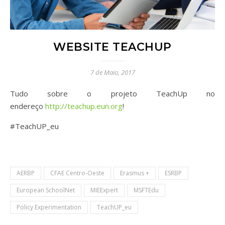
WEBSITE TEACHUP
7 de Maio, 2017
Tudo sobre o projeto TeachUp no
endereço
http://teachup.eun.org
!
#TeachUP_eu
AERBP
CFAE Centro-Oeste
Erasmus +
ESRBP
European SchoolNet
MIEExpert
MSFTEdu
Policy Experimentation
TeachUP_eu