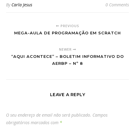
By
Carla Jesus
0 Comments
PREVIOUS
MEGA-AULA DE PROGRAMAÇÃO EM SCRATCH
NEWER
“AQUI ACONTECE” – BOLETIM INFORMATIVO DO
AERBP – Nº 8
LEAVE A REPLY
O seu endereço de email não será publicado.
Campos
obrigatórios marcados com
*