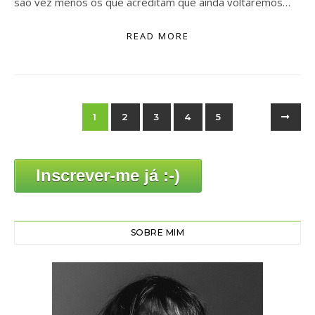
são vez menos os que acreditam que ainda voltaremos…
READ MORE
1
2
3
4
5
Inscrever-me já :-)
SOBRE MIM