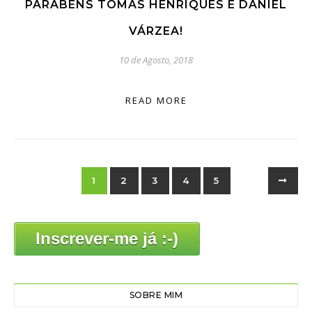
PARABÉNS TOMÁS HENRIQUES E DANIEL
VÁRZEA!
10 de Agosto, 2018
READ MORE
1
2
3
4
5
Inscrever-me já :-)
SOBRE MIM