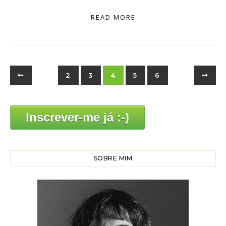
READ MORE
2
3
4
5
6
Inscrever-me já :-)
SOBRE MIM