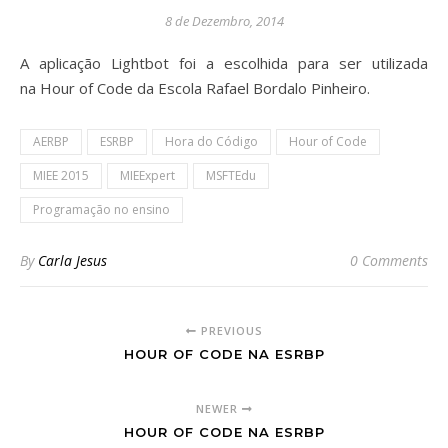
8 de Dezembro, 2014
A aplicação Lightbot foi a escolhida para ser utilizada
na Hour of Code da Escola Rafael Bordalo Pinheiro.
AERBP
ESRBP
Hora do Código
Hour of Code
MIEE 2015
MIEExpert
MSFTEdu
Programação no ensino
By
Carla Jesus
0 Comments
PREVIOUS
HOUR OF CODE NA ESRBP
NEWER
HOUR OF CODE NA ESRBP