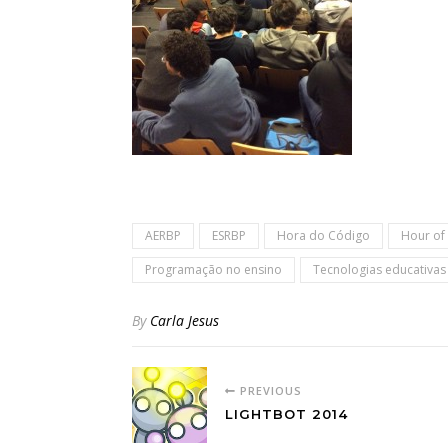
AERBP
ESRBP
Hora do Código
Hour of
Programação no ensino
Tecnologias educativas
By
Carla Jesus
PREVIOUS
LIGHTBOT 2014