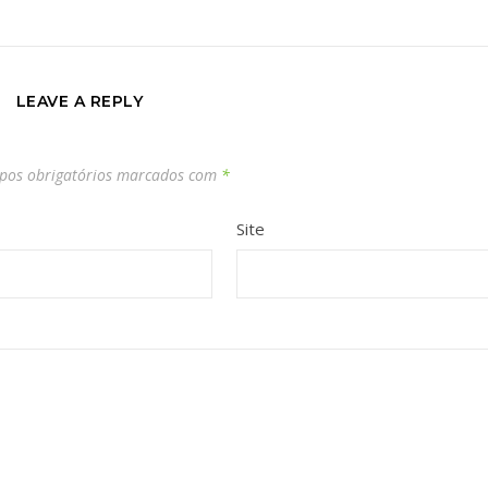
LEAVE A REPLY
os obrigatórios marcados com
*
Site