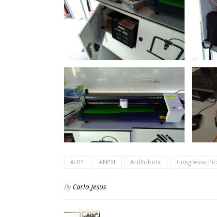
AERP
ANPRI
ArdRobotic
Congresso Pro
By
Carla Jesus