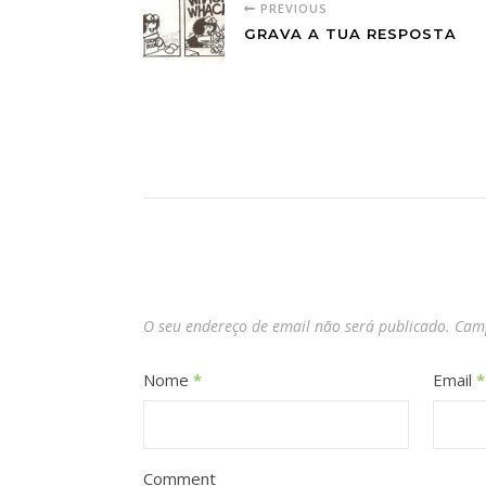
PREVIOUS
GRAVA A TUA RESPOSTA
O seu endereço de email não será publicado.
Camp
Nome
*
Email
*
Comment