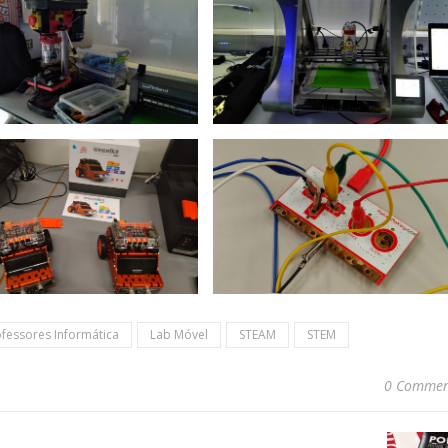
fessores Informática
Lab Móvel
STEAM
STEM
0 Commen