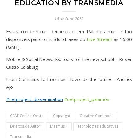
EDUCATION BY TRANSMEDIA
16 de Abril, 2015
Estas conferências decorrerão em Palamós mas estão
disponíveis para o mundo através do
Live Stream
às 15:00
(GMT).
Mobile & Social Networks: tools for the new school – Roser
Cussó Calabuig
From Comunius to Erasmus+ towards the future – Andrés
Ajo
#‎
cetproject_dissemination‬
‪#‎
cetproject_palamós
CFAE Centro-Oeste
Copyright
Creative Commons
Direitos de Autor
Erasmus +
Tecnologias educativas
Transmedia