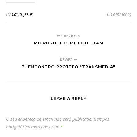
By
Carla Jesus
0 Comments
PREVIOUS
MICROSOFT CERTIFIED EXAM
NEWER
3º ENCONTRO PROJETO "TRANSMEDIA"
LEAVE A REPLY
O seu endereço de email não será publicado.
Campos
obrigatórios marcados com
*