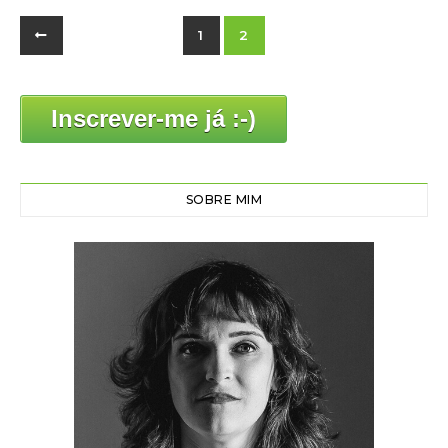
1
2
Inscrever-me já :-)
SOBRE MIM