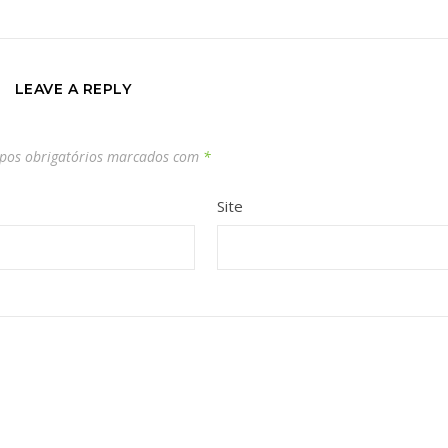
LEAVE A REPLY
os obrigatórios marcados com
*
Site