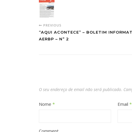
PREVIOUS
“AQUI ACONTECE” – BOLETIM INFORMA
AERBP – Nº 2
O seu endereço de email não será publicado.
Camp
Nome
*
Email
*
Comment