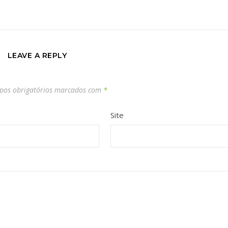
LEAVE A REPLY
os obrigatórios marcados com
*
Site