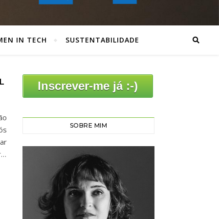
EN IN TECH
SUSTENTABILIDADE
L
Inscrever-me já :-)
ão
SOBRE MIM
ós
ar
r…