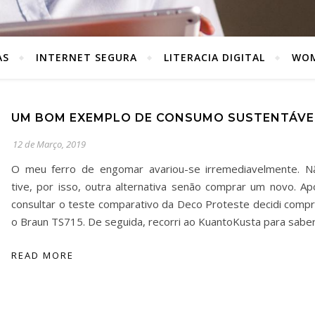
AS
INTERNET SEGURA
LITERACIA DIGITAL
WOM
UM BOM EXEMPLO DE CONSUMO SUSTENTÁVE
12 de Março, 2019
O meu ferro de engomar avariou-se irremediavelmente. N
tive, por isso, outra alternativa senão comprar um novo. Ap
consultar o teste comparativo da Deco Proteste decidi compr
o Braun TS715. De seguida, recorri ao KuantoKusta para sabe
READ MORE