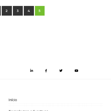
2
3
4
5
Início