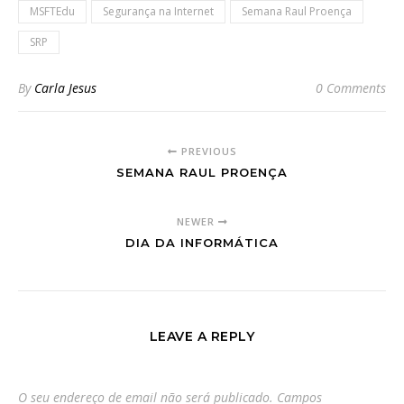
MSFTEdu
Segurança na Internet
Semana Raul Proença
SRP
By
Carla Jesus
0 Comments
PREVIOUS
SEMANA RAUL PROENÇA
NEWER
DIA DA INFORMÁTICA
LEAVE A REPLY
O seu endereço de email não será publicado.
Campos